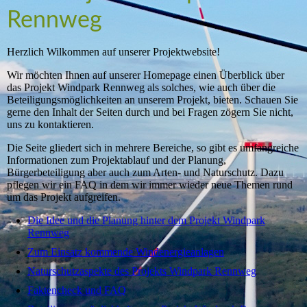
Rennweg
Herzlich Wilkommen auf unserer Projektwebsite!
Wir möchten Ihnen auf unserer Homepage einen Überblick über
das Projekt Windpark Rennweg als solches, wie auch über die
Beteiligungsmöglichkeiten an unserem Projekt, bieten. Schauen Sie
gerne den Inhalt der Seiten durch und bei Fragen zögern Sie nicht,
uns zu kontaktieren.
Die Seite gliedert sich in mehrere Bereiche, so gibt es umfangreiche
Informationen zum Projektablauf und der Planung,
Bürgerbeteiligung aber auch zum Arten- und Naturschutz. Dazu
pflegen wir ein FAQ in dem wir immer wieder neue Themen rund
um das Projekt aufgreifen.
Die Idee und die Planung hinter dem Projekt Windpark
Rennweg
Zum Einsatz kommende Windenergieanlagen
Naturschutzaspekte des Projekts Windpark Rennweg
Faktencheck und FAQ