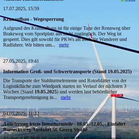
17.07.2025, 15:59
Kranaufbau - Wegesperrung
Aufgrund des Kranaufbaus ist für einige Tage der Rennweg über
Brakeweg vom Sportplatz aus nicht zugänglich. Der Weg ist
gesperrt. Dies gilt sowohl für PKWs als auch für Wanderer und
Radfahrer. Wir bitten um...
mehr
27.05.2025, 19:41
Information Groß- und Schwertransporte (Stand 19.05.2025)
Die Transporte der Stahlturmelemente und Rotorblätter von der
Logistikfläche zum Windpark starten im Verlauf der nächsten 3
Wochen (Stand
19.05.2025
) und werden laut behördlicher
Transportgenehmigung in...
mehr
04.05.2025, 21:32
Anlieferung letzte Betonturmteile - 08.05.-12.05. - Einfahrt
Romeckeweg/Ausfahrt St. Georg Straße
Ab dem
8.05.2025
bis zum
12.05.2025
werden noch einmal