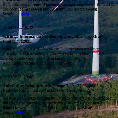
Betonturmteile für
eine
Windenergieanlagen angeliefert. Einfahrt ist
über den
Romeckeweg
und Ausfahrt über die
St. Georg
Straße
...
mehr
02.04.2025, 08:38
Wichtige Information Straßenreinigung St. Georg Straße -
Freitag 4.4.2025
Am Freitag den 4.4.2025 wird ein Unternehmen mit einem
Hochdruck-Flächenreiniger (eine Art Kehrmaschine) in der St.
Georg Straße vor Ort sein. Um ein möglichst gutes
Reinigungsergebnis zu erzielen bitten wir...
mehr
22.03.2025, 20:48
Anlieferung Betonturmteile Türme 7 - 9 - 27.03.-08.03. -
Einfahrt Romeckeweg/Ausfahrt St. Georg Straße
Ab dem
27.03.2025
bis zum
08.04.2025
werden Betonturmteile für
drei
Windenergieanlagen angeliefert. Einfahrt ist über den
Romeckeweg
und Ausfahrt über die
St. Georg Straße
geplant.
Die...
mehr